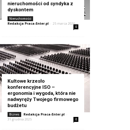
nieruchomości od syndyka z
dyskontem
Nieruchomości
Redakcja Praca-Enter.pl
-
25 marca 2026
0
Kultowe krzesło
konferencyjne ISO –
ergonomia i wygoda, która nie
nadwyręży Twojego firmowego
budżetu
Redakcja Praca-Enter.pl
-
Biznes
31 grudnia 2025
0