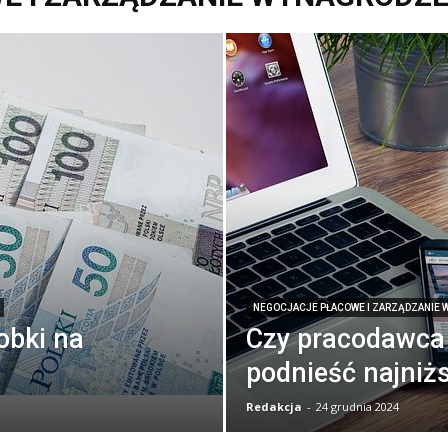
NEGOCJACJE PŁACOWE I ZARZĄDZANIE
obki na
Czy pracodawca
podnieść najniż
Redakcja
-
24 grudnia 2024