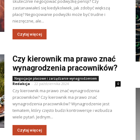
skutecznie negocjować podwyżkę pensji? Czy
zastanawiałeś się kiedykolwiek, jak zdobyć większą
płacę? Negocjowanie podwyżki może być trudne i
niezręczne, ale...
Czytaj więcej
Czy kierownik ma prawo znać
wynagrodzenia pracowników?
Negocjacje płacowe i zarządzanie wynagrodzeniem
Redakcja
-
22 października 2024
0
Czy kierownik ma prawo znać wynagrodzenia
pracowników? Czy kierownik ma prawo znać
wynagrodzenia pracowników? Wynagrodzenie jest
tematem, który często budzi kontrowersje i wzbudza
wiele pytań. Jednym...
Czytaj więcej