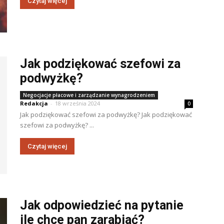
Czytaj więcej
Jak podziękować szefowi za
podwyżkę?
Negocjacje płacowe i zarządzanie wynagrodzeniem
Redakcja
-
18 września 2024
0
Jak podziękować szefowi za podwyżkę? Jak podziękować
szefowi za podwyżkę? ...
Czytaj więcej
Jak odpowiedzieć na pytanie
ile chce pan zarabiać?