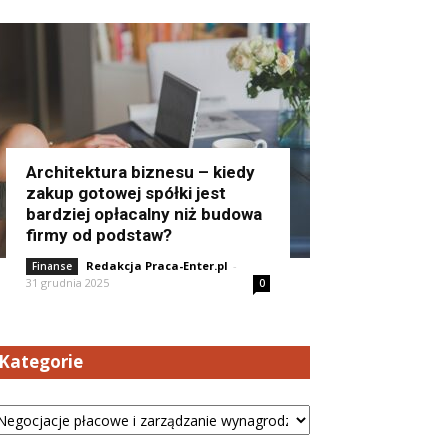
Architektura biznesu – kiedy
zakup gotowej spółki jest
bardziej opłacalny niż budowa
firmy od podstaw?
Redakcja Praca-Enter.pl
-
Finanse
31 grudnia 2025
0
Kategorie
tegorie