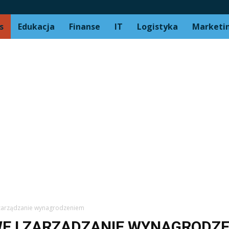
s
Edukacja
Finanse
IT
Logistyka
Marketi
 zarządzanie wynagrodzeniem
E I ZARZĄDZANIE WYNAGRODZ