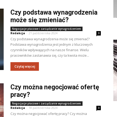
Czy podstawa wynagrodzenia
może się zmieniać?
Negocjacje płacowe i zarządzanie wynagrodzeniem
Redakcja
-
21 października 2024
0
Czy podstawa wynagrodzenia może się zmieniać?
Podstawa wynagrodzenia jest jednym z kluczowych
czynników wpływających na nasze finanse. Wielu
pracowników zastanawia się, czy ta kwota może...
Czytaj więcej
Czy można negocjować ofertę
pracy?
Negocjacje płacowe i zarządzanie wynagrodzeniem
Redakcja
-
18 października 2024
0
Czy można negocjować ofertę pracy? Czy można