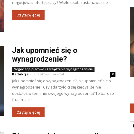
negocjować ofertę pracy? Wiele osób zastanawia się,...
Czytaj więcej
Jak upomnieć się o
wynagrodzenie?
Negocjacje płacowe i zarządzanie wynagrodzeniem
Redakcja
-
3 października 2024
0
Jak upomnieć się o wynagrodzenie? Jak upomnieć się o
wynagrodzenie? Czy zdarzyło ci się kiedyś, że nie
dostałeś w terminie swojego wynagrodzenia? To bardzo
frustrujące i...
Czytaj więcej
Ka