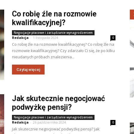
Co robię źle na rozmowie
kwalifikacyjnej?
Negocjacje płacowe i zarządzanie wynagrodzeniem
Redakcja
-
1 listopada 2024
0
Co robię źle na rozmowie kwalifikacyjnej? Co robię źle na
rozmowie kwalifikacyjnej? Czy zdarzało Ci się, że po kilku
nieudanych próbach znalezienia...
Czytaj więcej
Jak skutecznie negocjować
podwyżkę pensji?
Negocjacje płacowe i zarządzanie wynagrodzeniem
Redakcja
-
26 października 2024
0
Jak skutecznie negocjować podwyżkę pensji? Jak