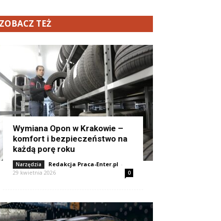
ZOBACZ TEŻ
Wymiana Opon w Krakowie –
komfort i bezpieczeństwo na
każdą porę roku
Redakcja Praca-Enter.pl
-
Narzędzia
29 kwietnia 2026
0