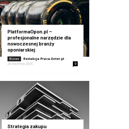
PlatformaOpon.pl –
profesjonalne narzędzie dla
nowoczesnej branży
oponiarskiej
Redakcja Praca-Enter.pl
-
Biznes
28 kwietnia 2026
0
Strategia zakupu