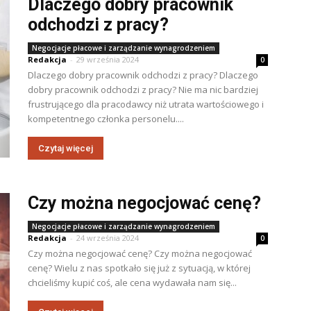
Dlaczego dobry pracownik
odchodzi z pracy?
Negocjacje płacowe i zarządzanie wynagrodzeniem
Redakcja
-
29 września 2024
0
Dlaczego dobry pracownik odchodzi z pracy? Dlaczego
dobry pracownik odchodzi z pracy? Nie ma nic bardziej
frustrującego dla pracodawcy niż utrata wartościowego i
kompetentnego członka personelu....
Czytaj więcej
Czy można negocjować cenę?
Negocjacje płacowe i zarządzanie wynagrodzeniem
Redakcja
-
24 września 2024
0
Czy można negocjować cenę? Czy można negocjować
cenę? Wielu z nas spotkało się już z sytuacją, w której
chcieliśmy kupić coś, ale cena wydawała nam się...