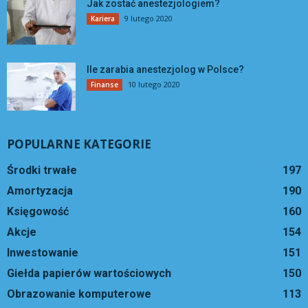
Jak zostać anestezjologiem?
9 lutego 2020
Kariera
Ile zarabia anestezjolog w Polsce?
10 lutego 2020
Finanse
POPULARNE KATEGORIE
Środki trwałe
197
Amortyzacja
190
Księgowość
160
Akcje
154
Inwestowanie
151
Giełda papierów wartościowych
150
Obrazowanie komputerowe
113