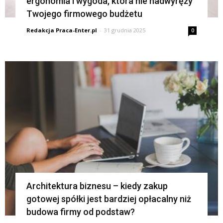
ergonomia i wygoda, która nie nadwyręży
Twojego firmowego budżetu
Redakcja Praca-Enter.pl
-
31 grudnia 2025
0
Architektura biznesu – kiedy zakup
gotowej spółki jest bardziej opłacalny niż
budowa firmy od podstaw?