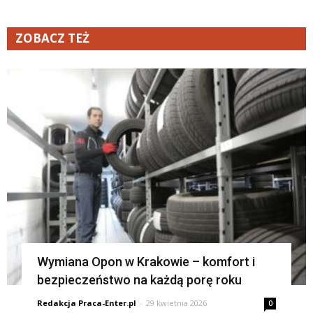
ZOBACZ TEŻ
K
Wymiana Opon w Krakowie – komfort i
bezpieczeństwo na każdą porę roku
Redakcja Praca-Enter.pl
-
29 kwietnia 2026
0