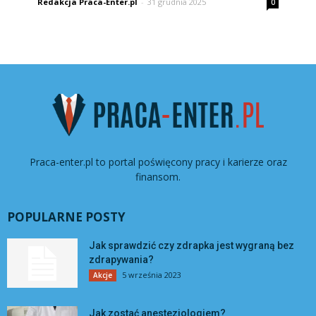
Redakcja Praca-Enter.pl
-
31 grudnia 2025
0
Praca-enter.pl to portal poświęcony pracy i karierze oraz
finansom.
POPULARNE POSTY
Jak sprawdzić czy zdrapka jest wygraną bez
zdrapywania?
5 września 2023
Akcje
Jak zostać anestezjologiem?