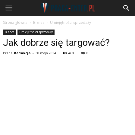
Praca-
Enter.pl
Strona główna
Biznes
Umiejętności sprzedaży
Biznes
Umiejętności sprzedaży
Jak dobrze się targować?
Przez
Redakcja
-
30 maja 2024
468
0